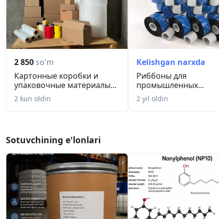
2 850
so'm
Kelishgan narxda
Картонные коробки и
Риббоны для
упаковочные материалы
промышленных
оптом и ...
термотрансферных
2 kun oldin
2 yil oldin
принтеро...
Sotuvchining e'lonlari