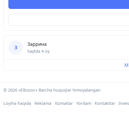
Заррина
З
Saytda
4 oy
Mu
© 2026 «Elbozor» Barcha huquqlar himoyalangan
Loyiha haqida
Reklama
Xizmatlar
Yordam
Kontaktlar
Inves