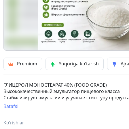
Premium
Yuqoriga ko‘tarish
Ajra
ГЛИЦЕРОЛ МОНОСТЕАРАТ 40% (FOOD GRADE)
Высококачественный эмульгатор пищевого класса
Стабилизирует эмульсии и улучшает текстуру продукт
Подходит для пищевой, косметической и химической
Batafsil
Обеспечивает однородность и стабильность рецепту
📦 Упаковка: мешки 25 кг
Ko‘rishlar
🏭 В наличии на складе