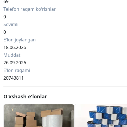
69
Telefon raqam ko‘rishlar
0
Sevimli
0
Eʼlon joylangan
18.06.2026
Muddati
26.09.2026
Eʼlon raqami
20743811
O'xshash e'lonlar