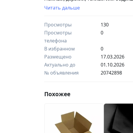
Каждая наша отдушка раскрывается 
Читать дальше
Один флакон — сотни эмоций.
Попробуйте и влюбитесь!
Просмотры
130
Более подробная информация по
-
Просмотры
0
Ҳар бир дид учун отдушкалар:
телефона
Мукаммал атир — кайфиятга ўхшайди
В избранном
0
Нозик, жасур, илиқ ёки серғайрат.
Размещено
17.03.2026
Ҳар бир отдушкамиз ўзига хос тарзда
Бир флакон — юзлаб ҳис-туйғулар.
Актуально до
01.10.2026
Синаб кўринг ва севиб қолинг!
№ объявления
20742898
Батафсил маълумот учун
Похожее