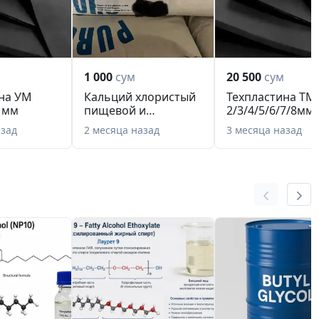
1 000
сум
20 500
сум
на УМ
Кальций хлористый
Техпластина Т
 мм
пищевой и
2/3/4/5/6/7/8мм
технический,
1000х3000 мм
азад
2 месяца назад
3 месяца назад
кальций к...