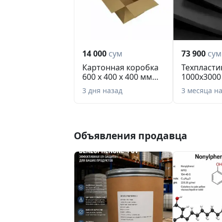
14 000
сум
73 900
сум
Картонная коробка
Техпласти
600 х 400 х 400 мм
1000х3000
№11 Т-24В 020...
3 дня назад
3 месяца н
Объявления продавца