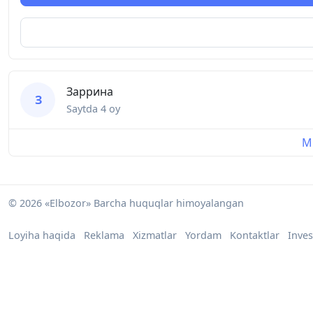
Заррина
З
Saytda
4 oy
Mu
© 2026 «Elbozor» Barcha huquqlar himoyalangan
Loyiha haqida
Reklama
Xizmatlar
Yordam
Kontaktlar
Inves