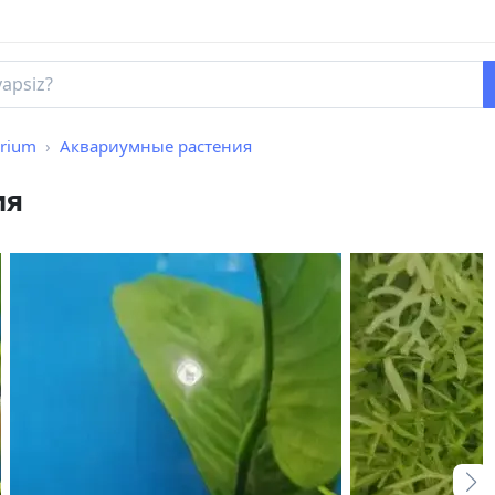
rium
Аквариумные растения
ия