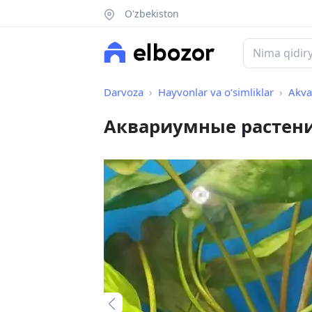
O'zbekiston
Darvoza
Hayvonlar va o‘simliklar
Akva
Аквариумные растен