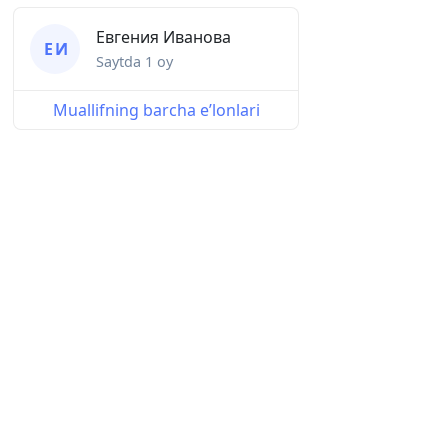
Евгения Иванова
Е И
Saytda
1 oy
Muallifning barcha eʼlonlari