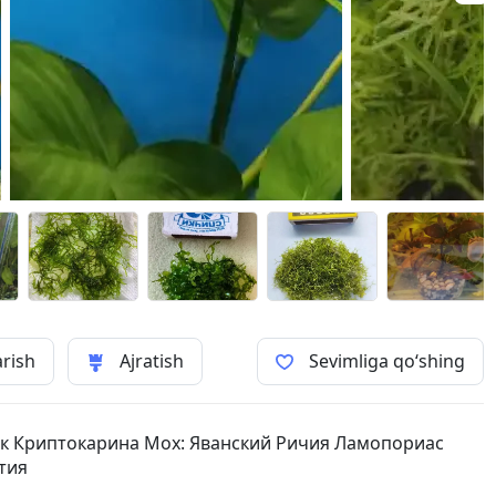
arish
Ajratish
Sevimliga qo‘shing
к Криптокарина Мох: Яванский Ричия Ламопориас
тия