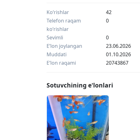
Ko‘rishlar
42
Telefon raqam
0
ko‘rishlar
Sevimli
0
Eʼlon joylangan
23.06.2026
Muddati
01.10.2026
Eʼlon raqami
20743867
Sotuvchining e'lonlari