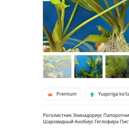
Premium
Yuqoriga ko‘t
Роголистник Эхинадориус Папоротни
Шаровидный Анобиус Геглофира Пис