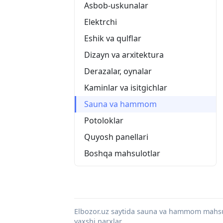
Asbob-uskunalar
Elektrchi
Eshik va qulflar
Dizayn va arxitektura
Derazalar, oynalar
Kaminlar va isitgichlar
Sauna va hammom
Potoloklar
Quyosh panellari
Boshqa mahsulotlar
Elbozor.uz saytida sauna va hammom mahsul
yaxshi narxlar.