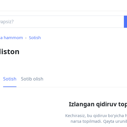
 va hammom
Sotish
iston
Sotish
Sotib olish
Izlangan qidiruv to
Kechirasiz, bu qidiruv bo‘yicha
narsa topilmadi. Qayta urunib