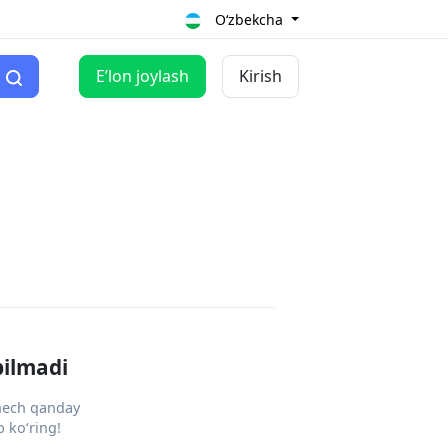
O‘zbekcha
Eʼlon joylash
Kirish
pilmadi
 hech qanday
 ko‘ring!