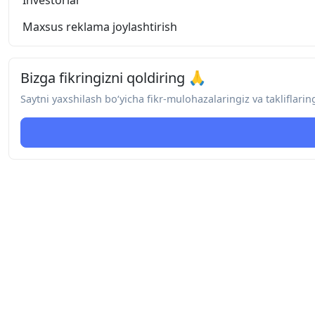
Investorlar
Maxsus reklama joylashtirish
Bizga fikringizni qoldiring 🙏
Saytni yaxshilash bo‘yicha fikr-mulohazalaringiz va takliflari