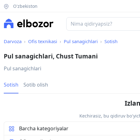
O'zbekiston
Darvoza
Ofis texnikasi
Pul sanagichlari
Sotish
Pul sanagichlari, Chust Tumani
Pul sanagichlari
Sotish
Sotib olish
Izla
Kechirasiz, bu qidiruv bo‘yi
Barcha kategoriyalar