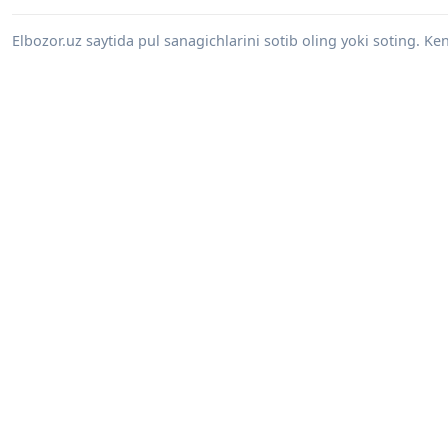
Elbozor.uz saytida pul sanagichlarini sotib oling yoki soting. K