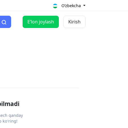
O‘zbekcha
Eʼlon joylash
Kirish
pilmadi
 hech qanday
 ko‘ring!