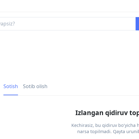
Sotish
Sotib olish
Izlangan qidiruv to
Kechirasiz, bu qidiruv bo‘yicha
narsa topilmadi. Qayta urunib