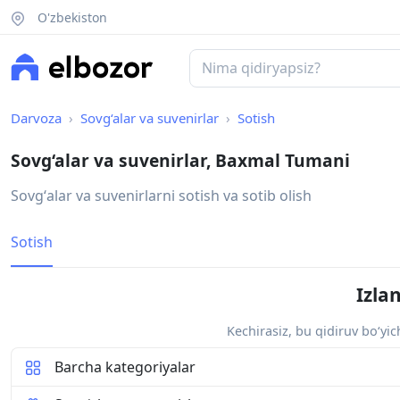
O'zbekiston
Darvoza
Sovg‘alar va suvenirlar
Sotish
Sovg‘alar va suvenirlar, Baxmal Tumani
Sovgʻalar va suvenirlarni sotish va sotib olish
Sotish
Izla
Kechirasiz, bu qidiruv bo‘yi
Barcha kategoriyalar