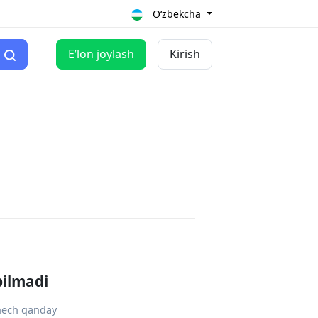
O‘zbekcha
Eʼlon joylash
Kirish
pilmadi
 hech qanday