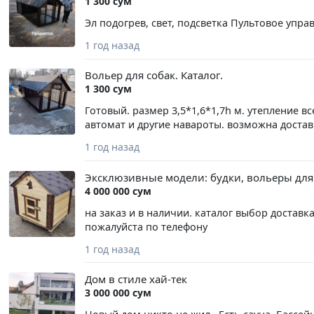
1 300 сум
zaxirasini va vazn ortishini to'g'ridan-to'g'ri te
Официальный сайт: www.yuzhmash.com Данная 
платформе, поэтому прошу не путать с тем, 
Эл подогрев, свет, подсветка Пультовое управ
1800000 сум, а насос- 2200000, суммарно 40000
1 год назад
kompressorini sotaman - 1M, moysiz, qabul qilgich
ishlamagan edi. U bo'yash uchun pnevmatik pur
Вольер для собак. Каталог.
ishlashi mumkin. Texnik xususiyatlari: Elektr ta
1 300 сум
dvigatel quvvati - 650 Vt, qabul qiluvchining hajm
pasport. Bu narx shunday, chunki u BIR platfor
Готовый. размер 3,5*1,6*1,7h м. утепление в
narsalar bilan adashtirmang.
автомат и другие навароты. возможна достав
1 год назад
Эксклюзивные модели: будки, вольеры для
4 000 000 сум
на заказ и в наличии. каталог выбор доставк
пожалуйста по телефону
1 год назад
Дом в стиле хай-тек
3 000 000 сум