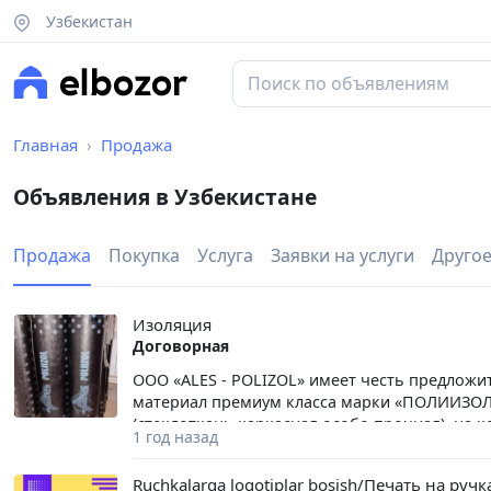
Узбекистан
Главная
Продажа
Объявления в Узбекистане
Продажа
Покупка
Услуга
Заявки на услуги
Друго
Изоляция
Договорная
ООО «ALES - POLIZOL» имеет честь предлож
материал премиум класса марки «ПОЛИИЗОЛ
(стеклоткань каркасная особо прочная), на
1 год назад
битумно - полимерное вяжущее. Верхний защ
минеральная (гранулят красный, темно - зе
Ruchkalarga logotiplar bosish/Печать на ручк
гидроизоляции - полиэтиленовая пленка. То