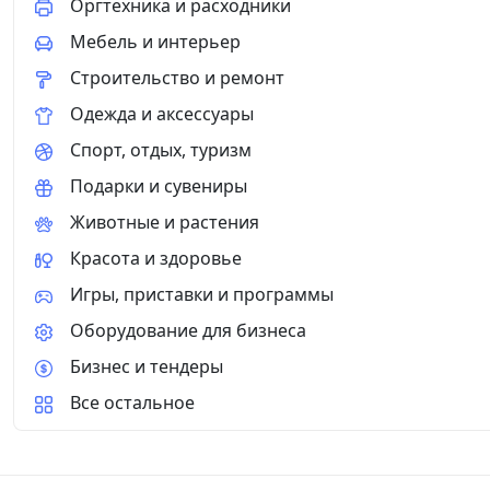
Оргтехника и расходники
240х190х90 мм. 16. Боксы для автоматов откры
выключателей брэнд HEGEL: ALFA IP44 брызг
Мебель и интерьер
установка элегантный дизайн Master внутрен
проданный товар гарантия 5 лет. Гарантиров
Строительство и ремонт
серебро, чёрный, дуб, белый. 18. Щиты расп
Одежда и аксессуары
степень защиты IP41, IP65. IP66. 6 модульн
Монтажа IP41 12 модульный Внутреннего Мон
Спорт, отдых, туризм
модульный Внутреннего Монтажа IP41 36 мо
Монтажа IP41 Бокс 1 – 2 модульный Наружно
Подарки и сувениры
Монтажа IP-20 без дверцы Бокс 6 – 8 модуль
Животные и растения
Навесного Монтажа IP41 8 модульный. Навес
модульный. Навесного Монтажа IP41 24 моду
Красота и здоровье
Монтажа IP41 54 модульный. Навесного Монт
модульный. Навесного Монтажа IP65 36 моду
Игры, приставки и программы
Монтажа IP65 щит IP66 под установку счётчик
Оборудование для бизнеса
канал 2-й замок 10х7 480м/уп Кабель-канал 2
Кабель-канал 2-й замок 16х16 120м/уп Кабель
Бизнес и тендеры
80м/уп Кабель-канал 2-й замок 25х25 48м/уп 
40х25 30м/уп Кабель-канал 2-й замок в 40х40
Все остальное
замок 80х40 30м/уп Кабель-канал 2-й замок 
SPL(Саянскхимпласт) 2-й замок: Кабельный к
SPL 2-й замок 40х20 с перегородкой Кабельн
канал SPL 2-й замок 75×20 с перегородками А