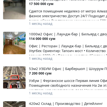
17 500 000 сум
Сдается помещение недалеко от метро Алмаз
фазное электричество Доступ 24/7 Подходит 
видео-обзор Риэлторские комиссионные 50%
1 месяц назад
1000м2 Офис | Лаундж-бар | Бильярд с дв
114 000 000 сум
Офис | Ресторан | Лаундж-бар | Бильярд с 
Улугбек Ориентир: Тапоич мост • Количество ка
здания: 1000м2 • Площадь участка: 15соток •
1 месяц назад
сауна • Паркинг: свободный Риэлторская ком
53м2 УЗБУМ Офис | Барбершоп | Шоурум П
7 200 000 сум
Узбум | Ферганское шоссе Первая линия Офи
Помещение свободного назначения На 2м эт
центральная канализация, вода Цена указан
1 месяц назад
месяца Риэлторская комиссия 50% от одного
420м2 Склад | Производство | Детейлинг