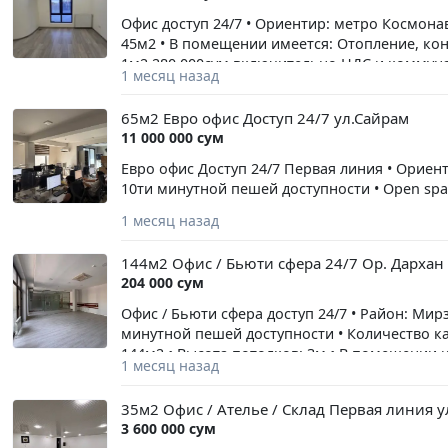
Офис доступ 24/7 • Ориентир: метро Космонав
45м2 • В помещении имеется: Отопление, конд
1м2 280.000сум включительно НДС и коммуна
1 месяц назад
50% от одного месяца аренды
65м2 Евро офис Доступ 24/7 ул.Сайрам
11 000 000 сум
Евро офис Доступ 24/7 Первая линия • Ориен
10ти минутной пешей доступности • Open spa
1 месяц назад
144м2 Офис / Бьюти сфера 24/7 Ор. Дархан 
204 000 сум
Офис / Бьюти сфера доступ 24/7 • Район: Мир
минутной пешей доступности • Количество каб
144м2 • Высота потолков: 3м • В помещении 
1 месяц назад
этаже, лифт, охрана Цена указана за 1м2 Ри
35м2 Офис / Ателье / Склад Первая линия у
3 600 000 сум