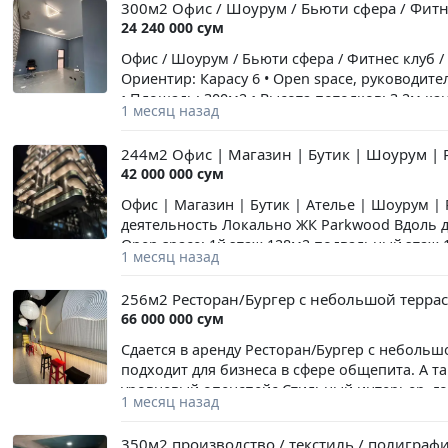
300м2 Офис / Шоурум / Бьюти сфера / Фитне
обсуждаются индивидуально. Цена: 20$ за 1 к
24 240 000 сум
Офис / Шоурум / Бьюти сфера / Фитнес клуб /
Ориентир: Карасу 6 • Open space, руководите
• Площадь: 300м2 • Высота потолков: 3,2м к
1 месяц назад
от одного месяца
244м2 Офис | Магазин | Бутик | Шоурум | 
42 000 000 сум
Офис | Магазин | Бутик | Ателье | Шоурум 
деятельность Локально ЖК Parkwood Вдоль д
Open space: 1й этаж 128м2 подвальный этаж 
1 месяц назад
Риэлторская комиссия 50% от одного месяца
256м2 Ресторан/Бургер с небольшой терра
66 000 000 сум
Сдается в аренду Ресторан/Бургер с неболь
подходит для бизнеса в сфере общепита. А т
уровневый опенспейс Стильный интерьер, го
1 месяц назад
кондиционирования Мебель и детская площа
одного месяца Параллельно рассматривается
350м2 производство / текстиль / полиграф