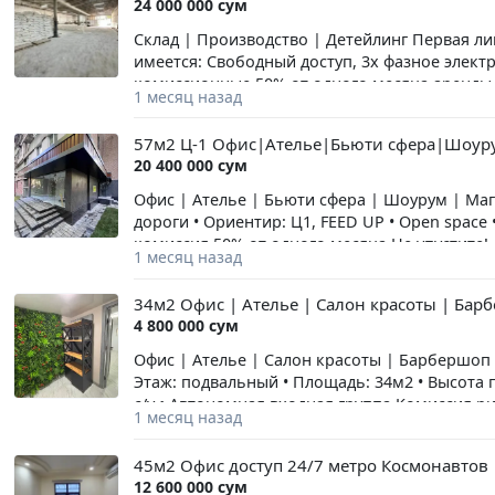
24 000 000 сум
Склад | Производство | Детейлинг Первая л
имеется: Свободный доступ, 3х фазное электр
комиссионные 50% от одного месяца аренды
1 месяц назад
57м2 Ц-1 Офис|Ателье|Бьюти сфера|Шоур
20 400 000 сум
Офис | Ателье | Бьюти сфера | Шоурум | Ма
дороги • Ориентир: Ц1, FEED UP • Open space
комиссия 50% от одного месяца Не упустите!
1 месяц назад
34м2 Офис | Ателье | Салон красоты | Бар
4 800 000 сум
Офис | Ателье | Салон красоты | Барбершоп П
Этаж: подвальный • Площадь: 34м2 • Высота 
с/у • Автономная входная группа Комиссия р
1 месяц назад
45м2 Офис доступ 24/7 метро Космонавтов
12 600 000 сум