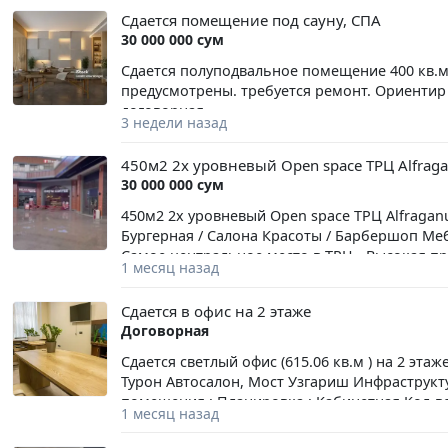
Сдается помещение под сауну, СПА
30 000 000 сум
Сдается полуподвальное помещение 400 кв.м., 
предусмотрены. требуется ремонт. Ориентир
договорная,
3 недели назад
450м2 2х уровневый Open space ТРЦ Alfraga
30 000 000 сум
450м2 2х уровневый Open space ТРЦ Alfraganus
Бургерная / Салона Красоты / Барбершоп Ме
Самое центральное место в ТРЦ - Высокая п
1 месяц назад
вытяжка, газ, вода, 3-фазное электричество,
до 23:00, без выходных Каникулы на ремонт 
Сдается в офис на 2 этаже
Договорная
Сдается светлый офис (615.06 кв.м ) на 2 эта
Турон Автосалон, Мост Узгариш Инфраструкт
помещения : Планировка : Кабинетная Кол-во
1 месяц назад
необходимая мебель Имеется так же кондици
Территория охраняемая 24/7 Имеются камеры