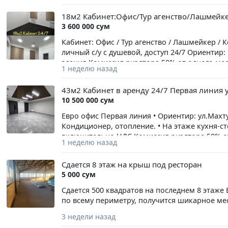
18м2 Кабинет:Офис/Тур агенство/Лашмейк
3 600 000 сум
Кабинет: Офис / Тур агенство / Лашмейкер /
личный с/у с душевой, доступ 24/7 Ориентир
здания Комиссия риэлтора 50% от одного ме
1 неделю назад
43м2 Кабинет в аренду 24/7 Первая линия 
10 500 000 сум
Евро офис Первая линия • Ориентир: ул.Махт
Кондиционер, отопление. • На этаже кухня-сто
включительно НДС Комиссия риэлтора 50% о
1 неделю назад
Сдается 8 этаж на крыш под ресторан
5 000 сум
Сдается 500 квадратов на последнем 8 этаже
по всему периметру, получится шикарное мес
3 недели назад