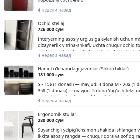
4 недели назад
Ochiq stellaj
726 000 сум
Interyerning asosiy urg‘usiga aylanish uchun mo
dizaynerlik vitrina-shkafi. Uchta chuqur ochiq to
o‘ralgan. Tokchalar ichida yashirin chiroqlar (yo
4 недели назад
stellajni premium darajadagi kosmetika, parfyu
tanlovga aylantiradi. Yakkasaroy tumani, Bobur
Har xil o‘lchamdagi javonlar (Shkafchiklar)
181 000 сум
S - 15$ (1 donasi) — mavjud: 4 dona M - 20$ (1 
35$ (1 donasi) — mavjud: 5 dona Yog‘och tekstur
saqlash tizimlari liniyasi. Modulli format element
4 недели назад
konfiguratsiyani yaratish imkonini beradi. Model
Ichki qismida tokchalar (polkalar) yo‘q, bu esa u
Ergonomik stullar
texnikalarni o‘rnatish uchun qulay qiladi. M va L:
280 000 сум
buyumlar yoki xomashyolarni tartibli joylashtiri
gorizontal polkalarga ega bo‘lgan katta ikki esh
Suyanchig‘i yelpig‘ichsimon shaklda ishlangan va 
qutilar yoki yirik inventarlarni saqlash uchun ju
ikkita asosiy rangda — chuqur qora va sof oq rang