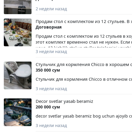
2 недели назад
Продам стол с комплектом из 12 стульев. В
Договорная
Продам стол с комплектом из 12 стульев в х
этот комплект временно стал не нужен. Если
цене. 12 kishilik stol va stullar to‘plamini yaxs
3 недели назад
sababli ushbu mebel bizga vaqtincha ortiqchalik 
qadar tushirib beraman. +998 99 899 32 79 +998
Стульчик для кормления Chicco в хорошем 
350 000 сум
Стульчик для кормления Chicco в отличном с
3 недели назад
Decor svetlar yasab beramiz
200 000 сум
decor svetlar yasab beramiz bog uchun ajoyib cr
3 недели назад