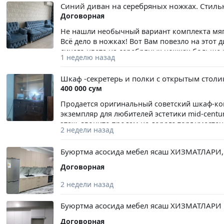
Синий диван на серебряных ножках. Стильно
Договорная
Не нашли необычный вариант комплекта мяг
Всё дело в ножках! Вот Вам повезло на этот 
синего цвета на серебряных ножках больше н
1 неделю назад
отдам за 520 у.е., потому что Вы этого достой
Шкаф -секретерь и полки с открытым стол
400 000 сум
Продается оригинальный советский шкаф-ко
экземпляр для любителей эстетики mid-cent
этаж, звоните продам не дорого,торг уместен
2 недели назад
Буюртма асосида мебел ясаш ХИЗМАТЛАРИ,
Договорная
2 недели назад
Буюртма асосида мебел ясаш ХИЗМАТЛАРИ
Договорная