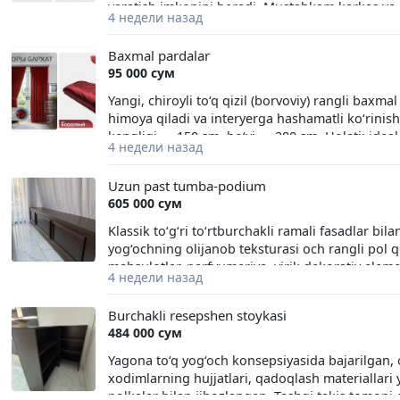
yaratish imkonini beradi. Mustahkam karkas va o
4 недели назад
mehmonxona, qahvaxona yoki go‘zallik studiyala
Yakkasaroy tumani, Bobur ko'chasi 67/3 +99877
Baxmal pardalar
95 000 сум
Yangi, chiroyli to‘q qizil (borvoviy) rangli baxma
himoya qiladi va interyerga hashamatli ko‘rinish
kengligi — 150 sm, bo‘yi — 280 sm. Holati: idea
4 недели назад
Uzun past tumba-podium
605 000 сум
Klassik to‘g‘ri to‘rtburchakli ramali fasadlar bi
yog‘ochning olijanob teksturasi och rangli pol 
mahsulotlar, parfyumeriya, yirik dekorativ elem
4 недели назад
foydalanish mumkin. Kengligi: 150 sm Uzunligi:
+998774223103
Burchakli resepshen stoykasi
484 000 сум
Yagona to‘q yog‘och konsepsiyasida bajarilgan, o
xodimlarning hujjatlari, qadoqlash materiallari
polkalar bilan jihozlangan. Tashqi tekis tomoni e