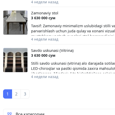
4 недели назад
yoki kassa zonasi vazifasini mukammal bajaradi
Zamonaviy stol
3 630 000 сум
Tavsif: Zamonaviy minimalizm uslubidagi stilli 
parvarishlash uchun juda qulay va xonani vizual
mustahkam yog‘och oyoqlari stol barqarorligini
4 недели назад
uchun ham, ofis yoki shourumlar uchun muzokara
minimalizm, skandinavcha. Yakkasaroy tumani, 
Savdo uskunasi (Vitrina)
3 630 000 сум
Stilli savdo uskunasi (vitrina) alo darajada sotilad
LED-chiroqlar va pastki qismida zaxira mahsulo
jihozlangan. Miqdori: 4 ta birlashtirilgan seksiya
4 недели назад
ishchi holatda.
1
2
3
Все категории