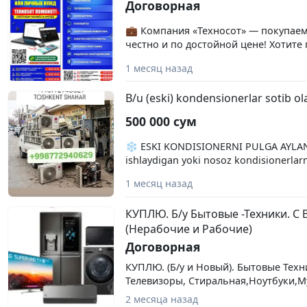
Договорная
💼 Компания «Техносот» — покупаем
честно и по достойной цене! Хотите
без долгих поисков покупателей и л
1 месяц назад
Обращайтесь в Техносот! 🔹 Покупа
планшеты 💻 Ноутбуки и компьютер
B/u (eski) kondensionerlar sotib o
комплектующие 🖨️ Оргтехнику (при
сканеры и др.) 📺 Телевизоры 🏠 Бы
500 000 сум
(холодильники, стиральные машины
печи, пылесосы и многое другое) Бы
❄️ ESKI KONDISIONERNI PULGA AYLAN
в день обращения Рассматриваем как
ishlaydigan yoki nosoz kondisionerlarn
технику Оплата сразу после проверк
baholash Kelishilgan narx Naqd pul 📞
надежный партнер в покупке и прод
1 месяц назад
Bugunoq murojaat qiling!
Свяжитесь с нами и получите выгод
уже сегодня!
КУПЛЮ. Б/у Бытовые -Техники. С 
(Нерабочие и Рабочие)
Договорная
КУПЛЮ. (Б/у и Новый). Бытовые Техни
Телевизоры, Стиральная,Ноутбуки,М
Велосипеды,,Кондиционеры,
2 месяца назад