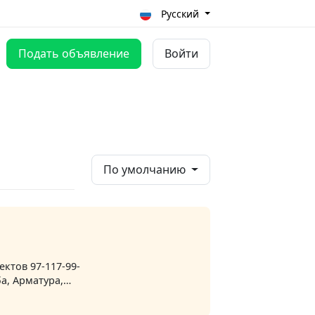
Русский
Подать объявление
Войти
По умолчанию
ктов 97-117-99-
а, Арматура,
араж, Акфа и
 или. Тошкент