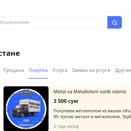
стане
Продажа
Покупка
Услуга
Заявки на услуги
Другое
Metal va Metallolom sotib olamiz
3 500 сум
Покупаем металлолом из ваших объе
99. Куплю металл и металлолом. Труб
Уголник, Швеллер, ТЕПЛИЦА, Лист, Г
3 года назад
Любой металл. Все из дома. Звоните