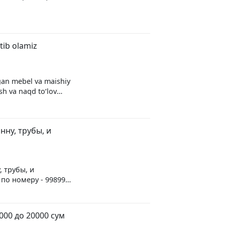
tib olamiz
lgan mebel va maishiy
sh va naqd toʻlov
294 06 29
нну, трубы, и
 трубы, и
по номеру - 99899
000 до 20000 сум