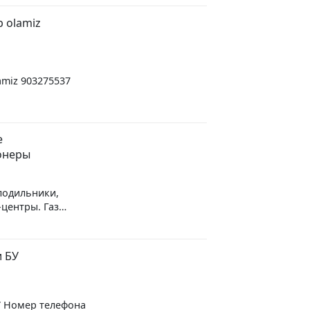
иты, Швейная.
кенту.
b olamiz
lamiz 903275537
е
онеры
лодильники,
центры. Газ
 (Рабочие и
и БУ
У Номер телефона