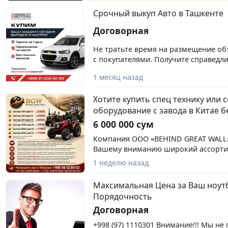
Срочный выкуп Авто в Ташкенте
Договорная
Не тратьте время на размещение об
с покупателями. Получите справедли
уже сегодня! Выкуп в день обращени
1 месяц назад
оценка автомобиля Выкуп автомоби
моделей Автомобили в любом сост
Хотите купить спец технику или 
расчет наличными Полное сопрово
оборудование с завода в Китае б
оформление документов Работаем 7
предлагаем честную цену и выкуп в
6 000 000 сум
Звоните прямо сейчас! 📞+998 91 509
Компания ООО «BEHIND GREAT WALL
Вашему вниманию широкий ассорт
сельскохозяйственной техники и об
1 неделю назад
Основной задачей нашей компании 
продвижение на рынок Республики У
Максимальная Цена за Ваш ноутб
стран Центральной Азии современн
Порядочность
техники, соответствующей мировым
Договорная
качества. Опыт и профессионализм 
позволяют нашим клиентам приобре
+998 (97) 1110301 Внимание!!! Мы н