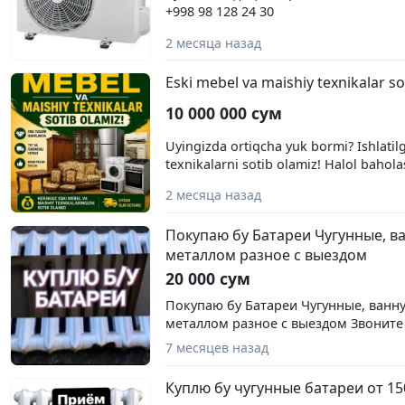
+998 98 128 24 30
2 месяца назад
Eski mebel va maishiy texnikalar so
10 000 000 сум
Uyingizda ortiqcha yuk bormi? Ishlati
texnikalarni sotib olamiz! Halol bahola
Yuklarni oʻzimiz olib ketamiz! +998 77 
2 месяца назад
Покупаю бу Батареи Чугунные, ва
металлом разное с выездом
20 000 сум
Покупаю бу Батареи Чугунные, ванну,
металлом разное с выездом Звоните 
3414233
7 месяцев назад
Куплю бу чугунные батареи от 15