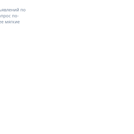
ъявлений по
апрос по-
ее мягкие