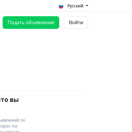
Русский
Подать объявление
Войти
что вы
ъявлений по
апрос по-
ее мягкие