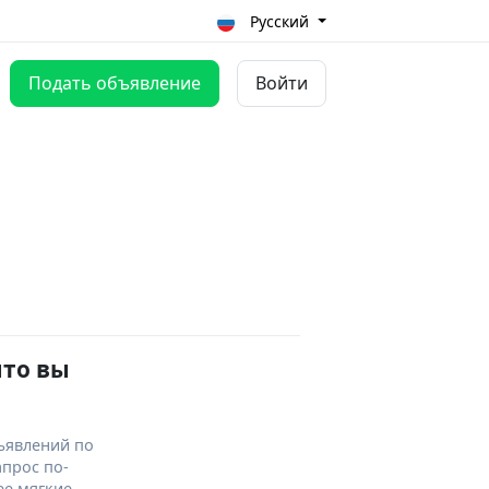
Русский
Подать объявление
Войти
что вы
ъявлений по
апрос по-
ее мягкие