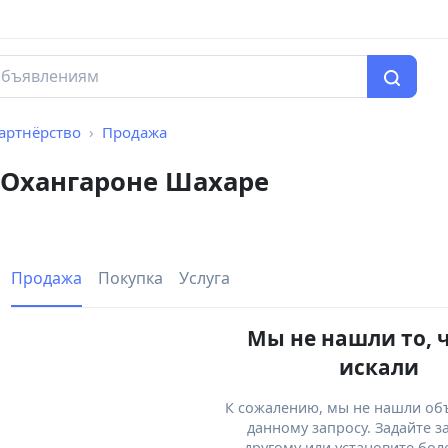
артнёрство
Продажа
 Охангароне Шахаре
Продажа
Покупка
Услуга
Мы не нашли то, 
искали
К сожалению, мы не нашли об
данному запросу. Задайте з
другому или установите бол