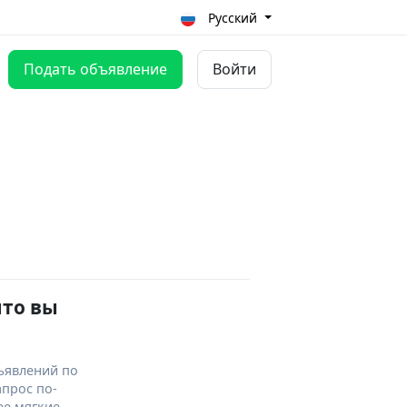
Русский
Подать объявление
Войти
что вы
ъявлений по
апрос по-
ее мягкие