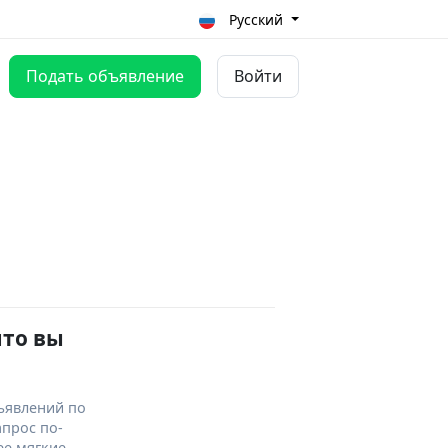
Русский
Подать объявление
Войти
что вы
ъявлений по
апрос по-
ее мягкие