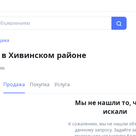
дажа
 в Хивинском районе
ия
Продажа
Покупка
Услуга
Мы не нашли то, 
искали
К сожалению, мы не нашли об
данному запросу. Задайте з
другому или установите бол