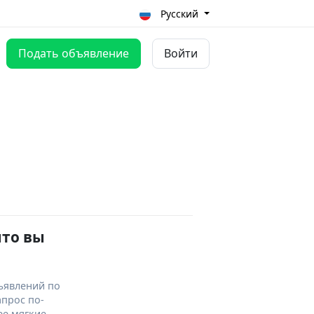
Русский
Подать объявление
Войти
что вы
ъявлений по
апрос по-
ее мягкие