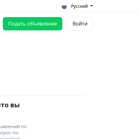
Русский
Подать объявление
Войти
что вы
ъявлений по
апрос по-
ее мягкие