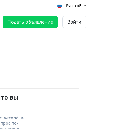
Русский
Подать объявление
Войти
что вы
ъявлений по
апрос по-
ее мягкие