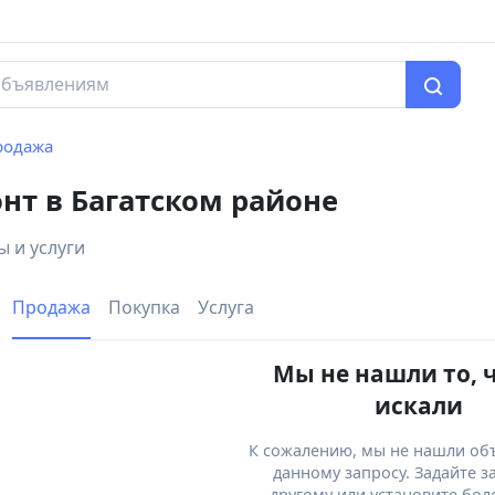
родажа
нт в Багатском районе
 и услуги
Продажа
Покупка
Услуга
Мы не нашли то, 
искали
К сожалению, мы не нашли об
данному запросу. Задайте з
другому или установите бол