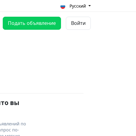
Русский
Подать объявление
Войти
что вы
ъявлений по
апрос по-
ее мягкие