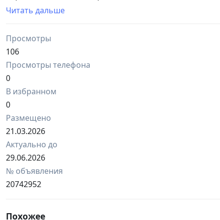
точного повтора. Каждый мазок и текстура листа — э
Читать дальше
Мои работы представлены на локальных выставках в 
Работа идеально впишется в современное пространств
Просмотры
Материалы: черный ватман, гелевые ручки, акрил.
Размер: 40 х 60 см.
106
Готова обсудить цену с тем, кто почувствует с работо
Просмотры телефона
авторская картина, графика, девушка, портрет, сюрреа
0
современное искусство.
В избранном
0
Размещено
21.03.2026
Актуально до
29.06.2026
№ объявления
20742952
Похожее