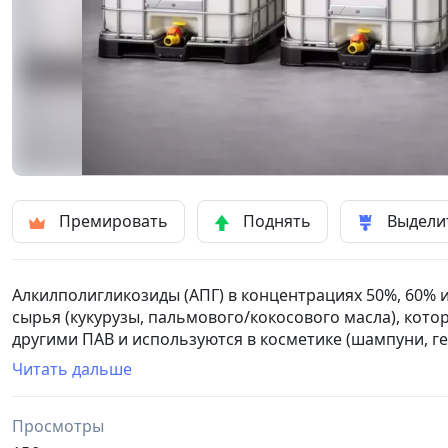
Премировать
Поднять
Выдели
Алкилполигликозиды (АПГ) в концентрациях 50%, 60% 
сырья (кукурузы, пальмового/кокосового масла), кото
другими ПАВ и используются в косметике (шампуни, ге
концентрациях (50, 60, 70%) отражает содержание акт
Читать дальше
C10) определяет их свойства (пенообразование, моющи
Просмотры