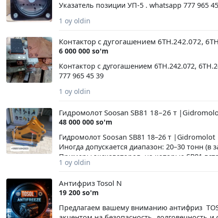
Указатель позиции УП-5 . whatsapp 777 965 45
1 oy oldin
Контактор с дугогашением 6ТН.242.072, 6ТН
6 000 000 so'm
Контактор с дугогашением 6ТН.242.072, 6ТН.
777 965 45 39
1 oy oldin
Гидромолот Soosan SB81 18–26 т |Gidromolot
48 000 000 so'm
Гидромолот Soosan SB81 18–26 т |Gidromolot 
Иногда допускается диапазон: 20–30 тонн (в 
Примеры экскаваторов, на которые SB81 вст
1 oy oldin
подходит: 20–22 тонны Hyundai R210LC Komat
Hyundai R260LC Hitachi ZX240 Volvo EC240 К
Антифриз Tosol N
Характеристики: — Расход масла: 120–180 л/
19 200 so'm
Высокая ударная мощность — Надёжность и д
под ваш экскаватор) В наличии на складе В
Предлагаем вашему вниманию антифриз TOSO
подключением Звоните или пишите: +99891694
акцентом на безопасность, долговечность и