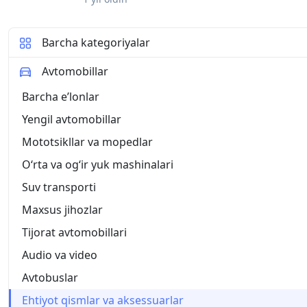
для авто, ЭКОНОМ плюс арт. 2 длина до 4.5 м,
ДЖЕНТРА 3. Тент чехол для авто, ЭКОНОМ плюс 
КОБАЛЬТ, МАЛИБУ
Barcha kategoriyalar
Avtomobillar
Barcha eʼlonlar
Yengil avtomobillar
Mototsikllar va mopedlar
O‘rta va og‘ir yuk mashinalari
Suv transporti
Maxsus jihozlar
Tijorat avtomobillari
Audio va video
Avtobuslar
Ehtiyot qismlar va aksessuarlar