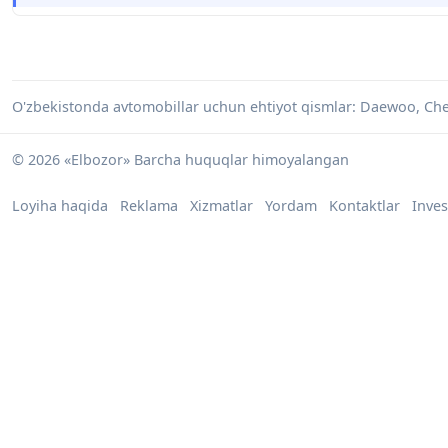
O'zbekistonda avtomobillar uchun ehtiyot qismlar: Daewoo, Che
© 2026 «Elbozor» Barcha huquqlar himoyalangan
Loyiha haqida
Reklama
Xizmatlar
Yordam
Kontaktlar
Inves