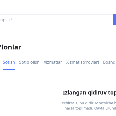
'lonlar
Sotish
Sotib olish
Xizmatlar
Xizmat so'rovlari
Boshq
Izlangan qidiruv to
Kechirasiz, bu qidiruv bo‘yicha
narsa topilmadi. Qayta urunib