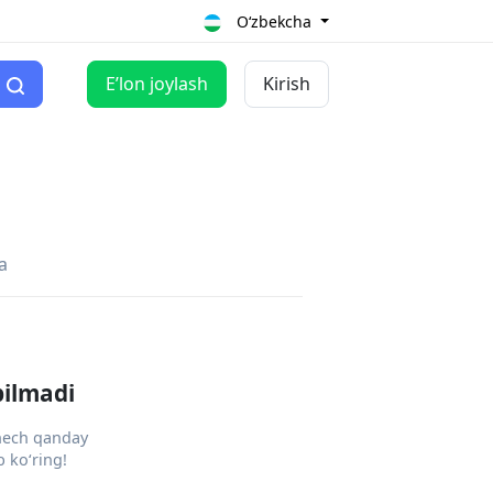
O‘zbekcha
Eʼlon joylash
Kirish
a
pilmadi
 hech qanday
 ko‘ring!