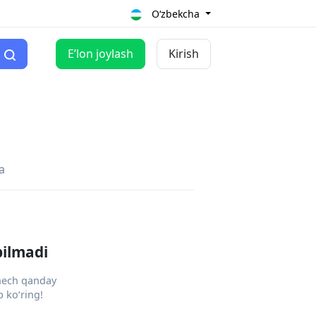
O‘zbekcha
Eʼlon joylash
Kirish
a
pilmadi
 hech qanday
 ko‘ring!