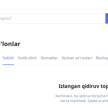
'lonlar
Sotish
Sotib olish
Xizmatlar
Xizmat so'rovlari
Boshq
Izlangan qidiruv to
Kechirasiz, bu qidiruv bo‘yicha
narsa topilmadi. Qayta urunib