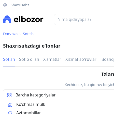
Shaxrisabz
Darvoza
Sotish
Shaxrisabzdagi e'lonlar
Sotish
Sotib olish
Xizmatlar
Xizmat so'rovlari
Boshq
Izla
Kechirasiz, bu qidiruv bo‘yi
Barcha kategoriyalar
Ko‘chmas mulk
Avtomobillar