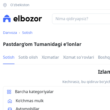
O'zbekiston
Darvoza
Sotish
Pastdarg’om Tumanidagi e'lonlar
Sotish
Sotib olish
Xizmatlar
Xizmat so'rovlari
Boshq
Izla
Kechirasiz, bu qidiruv bo‘yi
Barcha kategoriyalar
Ko‘chmas mulk
Avtomobillar