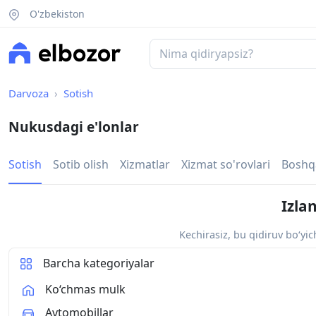
O'zbekiston
Darvoza
Sotish
Nukusdagi e'lonlar
Sotish
Sotib olish
Xizmatlar
Xizmat so'rovlari
Boshq
Izla
Kechirasiz, bu qidiruv bo‘yi
Barcha kategoriyalar
Ko‘chmas mulk
Avtomobillar