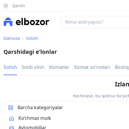
Qarshi
Darvoza
Sotish
Qarshidagi e'lonlar
Sotish
Sotib olish
Xizmatlar
Xizmat so'rovlari
Boshq
Izla
Kechirasiz, bu qidiruv bo‘yi
Barcha kategoriyalar
Ko‘chmas mulk
Avtomobillar