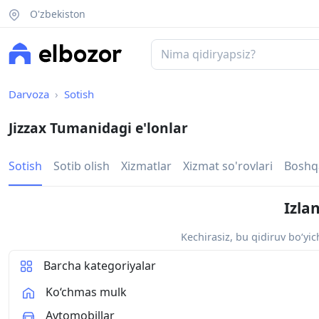
O'zbekiston
Darvoza
Sotish
Jizzax Tumanidagi e'lonlar
Sotish
Sotib olish
Xizmatlar
Xizmat so'rovlari
Boshq
Izla
Kechirasiz, bu qidiruv bo‘yi
Barcha kategoriyalar
Ko‘chmas mulk
Avtomobillar