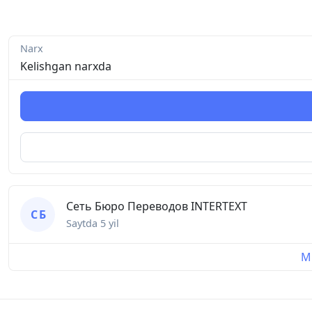
Narx
Kelishgan narxda
Сеть Бюро Переводов INTERTEXT
С Б
Saytda
5 yil
Mu