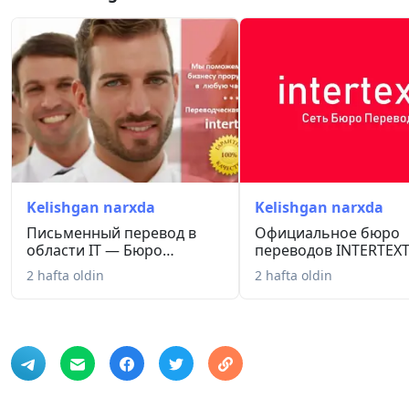
Kelishgan narxda
Kelishgan narxda
Письменный перевод в
Официальное бюро
области IT — Бюро
переводов INTERTEXT
переводов I...
2009 года...
2 hafta oldin
2 hafta oldin