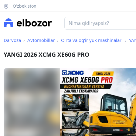
O'zbekiston
Darvoza
Avtomobillar
O‘rta va og‘ir yuk mashinalari
YA
YANGI 2026 XCMG XE60G PRO