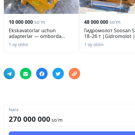
10 000 000
so'm
48 000 000
so'm
Ekskavatorlar uchun
Гидромолот Soosan 
adapterlar — omborda
18–26 т |Gidromolot 
mavjud I ...
Гаран...
1 oy oldin
1 oy oldin
Narx
270 000 000
so'm