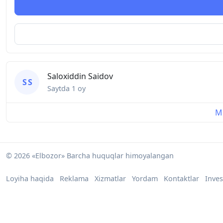
Saloxiddin Saidov
S S
Saytda
1 oy
Mu
© 2026 «Elbozor» Barcha huquqlar himoyalangan
Loyiha haqida
Reklama
Xizmatlar
Yordam
Kontaktlar
Inves