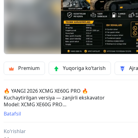
Premium
Yuqoriga ko‘tarish
Ajra
🔥 YANGI 2026 XCMG XE60G PRO 🔥
Kuchaytirilgan versiya — zanjirli ekskavator
Model: XCMG XE60G PRO
Holati: Yangi, 2026-yil
Batafsil
Turi: Zanjirli ekskavator
Kuchaytirilgan PRO versiya
Ko‘rishlar
Komfort kabina, zamonaviy boshqaruv paneli