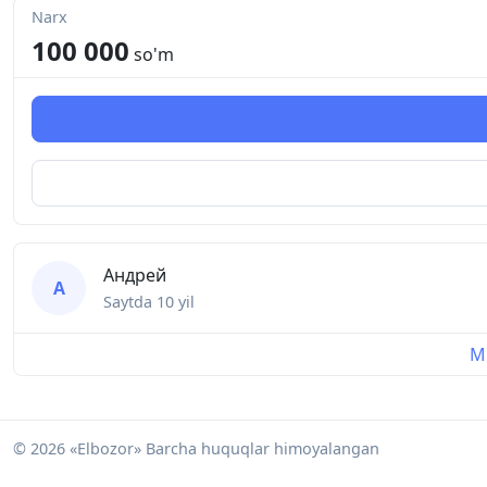
Narx
100 000
so'm
Андрей
А
Saytda
10 yil
Mu
© 2026 «Elbozor» Barcha huquqlar himoyalangan