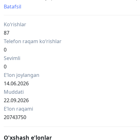
комплектации. Звоните, мастер ответит на все Ваши
Batafsil
Варианты установки жалюзи-см. фото.
Ko‘rishlar
87
Telefon raqam ko‘rishlar
0
Sevimli
0
Eʼlon joylangan
14.06.2026
Muddati
22.09.2026
Eʼlon raqami
20743750
O'xshash e'lonlar