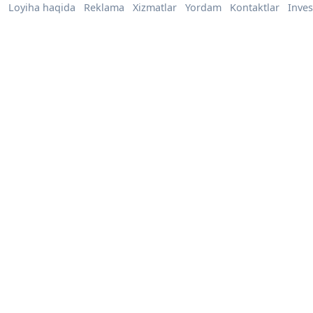
Loyiha haqida
Reklama
Xizmatlar
Yordam
Kontaktlar
Inves