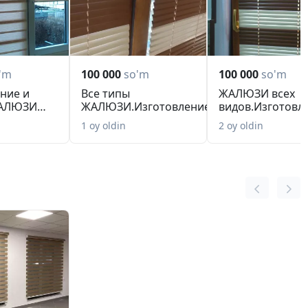
'm
100 000
so'm
100 000
so'm
ние и
Все типы
ЖАЛЮЗИ всех
ЖАЛЮЗИ
ЖАЛЮЗИ.Изготовление,ремонт,переделк
видов.Изготовл
в.Качество.
разм...
ра...
1 oy oldin
2 oy oldin