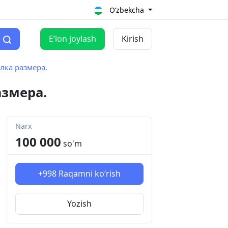
O‘zbekcha
Eʼlon joylash
Kirish
ка размера.
змера.
Narx
100 000
so'm
+998
Raqamni ko‘rish
Yozish