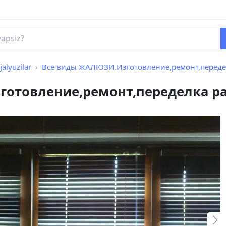
jalyuzilar
Все виды ЖАЛЮЗИ.Изготовление,ремонт,передел
отовление,ремонт,переделка ра