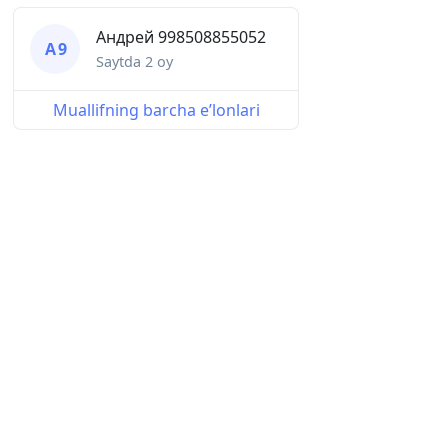
Андрей 998508855052
А 9
Saytda
2 oy
Muallifning barcha eʼlonlari