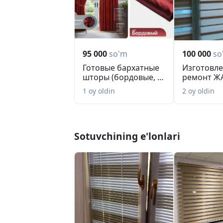
95 000
so'm
100 000
so
Готовые бархатные
Изготовле
шторы (бордовые, 2
ремонт 
шт)
всех видо
1 oy oldin
2 oy oldin
Sotuvchining e'lonlari