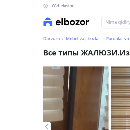
O'zbekiston
Darvoza
Mebel va jihozlar
Pardalar va 
Все типы ЖАЛЮЗИ.Изг