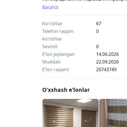
опытом работы.Учитываются все Ваш
Batafsil
Производится послегарантийное обс
жалюзи. Замена комплектации и мате
Ko‘rishlar
67
наличными.Мастер по жалюзи Андрей
Telefon raqam
0
ko‘rishlar
Sevimli
0
Eʼlon joylangan
14.06.2026
Muddati
22.09.2026
Eʼlon raqami
20743749
O'xshash e'lonlar