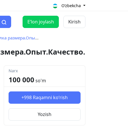
O‘zbekcha
Eʼlon joylash
Kirish
ера.Опыт.Качество.
змера.Опыт.Качество.
Narx
100 000
so'm
+998
Raqamni ko‘rish
Yozish