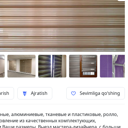
arish
Ajratish
Sevimliga qo‘shing
ые, алюминиевые, тканевые и пластиковые, ролло,
товление из качественных комплектующих,
и Ваши размеры. Выезд мастера-дизайнера, с большим