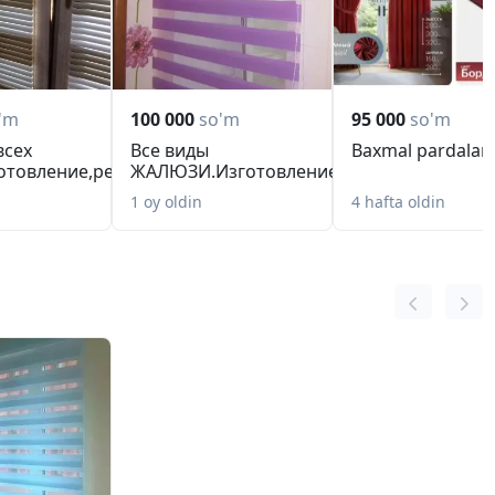
'm
100 000
so'm
95 000
so'm
сех
Все виды
Baxmal pardalar
отовление,ремонт,переделка
ЖАЛЮЗИ.Изготовление,ремонт,переделк
разм...
1 oy oldin
4 hafta oldin