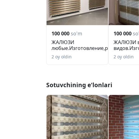
100 000
so'm
100 000
so
ЖАЛЮЗИ
ЖАЛЮЗИ в
любые.Изготовление,ремонт,
видов.Изг
переделка размер...
ра...
2 oy oldin
2 oy oldin
Sotuvchining e'lonlari