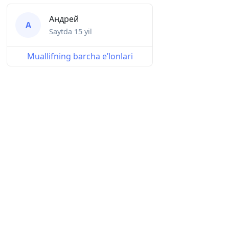
Андрей
А
Saytda
15 yil
Muallifning barcha eʼlonlari