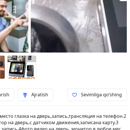
arish
Ajratish
Sevimliga qo‘shing
есто глазка на дверь,запись,трансляция на телефон.2
итор на дверь,с датчиком движения,записана карту.3
,запись.4фото видео на дверь ,монитор в любое место