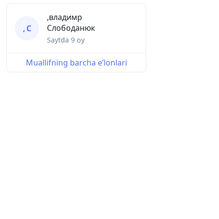
,владимр
Слободанюк
, С
Saytda
9 oy
Muallifning barcha eʼlonlari