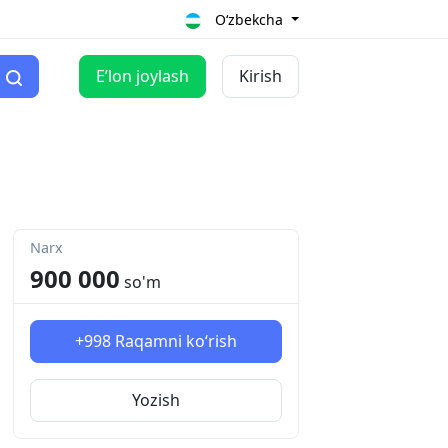
O‘zbekcha
Eʼlon joylash
Kirish
Narx
900 000
so'm
+998
Raqamni ko‘rish
Yozish