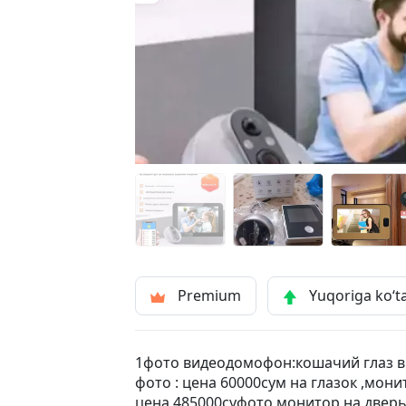
Premium
Yuqoriga ko‘t
1фото видеодомофон:кошачий глаз вм
фото : цена 60000сум на глазок ,мон
цена 485000суфото монитор на дверь