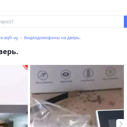
va aqlli uy
Видеодомофоны на дверь.
верь.