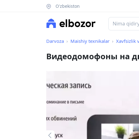
O'zbekiston
Darvoza
Maishiy texnikalar
Xavfsizlik 
Видеодомофоны на д