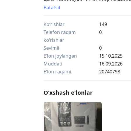
до 80метров без проводная связь це
Batafsil
Ko‘rishlar
149
Telefon raqam
0
ko‘rishlar
Sevimli
0
Eʼlon joylangan
15.10.2025
Muddati
16.09.2026
Eʼlon raqami
20740798
O'xshash e'lonlar