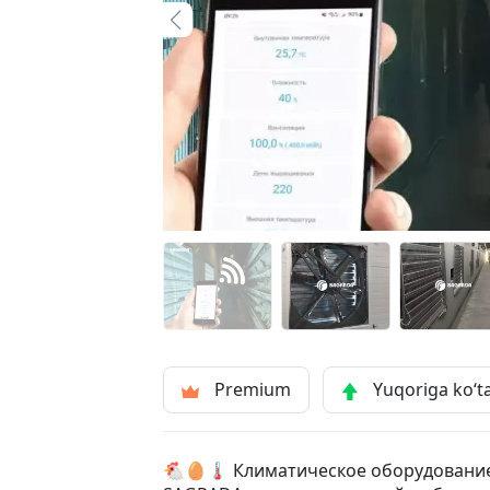
Premium
Yuqoriga ko‘t
🐔🥚🌡 Климатическое оборудование