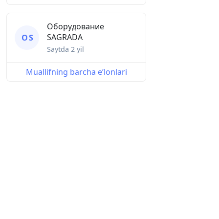
Оборудование
SAGRADA
О S
Saytda
2 yil
Muallifning barcha eʼlonlari