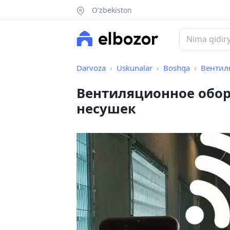
O'zbekiston
Darvoza
Uskunalar
Boshqa
Вентиляц
Вентиляционное обор
несушек