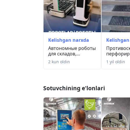
Telefonda boshqaruv bilan.
SAGRADA bilan qushlaringizga ideal sha
🇪🇺 Yevropa ishlab chiqarishi
Toshkentdagi uskunalar ombori
Kelishgan narxda
Kelishgan
Автономные роботы
Противос
для складов,
перфорир
производств,
резиновые
2 kun oldin
1 yil oldin
рестор...
Sotuvchining e'lonlari