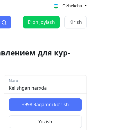
O‘zbekcha
Eʼlon joylash
Kirish
влением для кур-
Narx
Kelishgan narxda
+998
Raqamni ko‘rish
Yozish