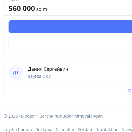
560 000
so'm
Данил Сергейвич
Д С
Saytda
2 oy
Mu
© 2026 «Elbozor» Barcha huquqlar himoyalangan
Loyiha haqida
Reklama
Xizmatlar
Yordam
Kontaktlar
Inves