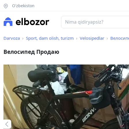
O'zbekiston
Darvoza
Sport, dam olish, turizm
Velosipedlar
Велосип
Велосипед Продаю