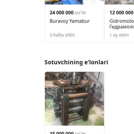
24 000 000
so'm
12 000 000
Buravoy Yamabur
Gidromolo
Гидрамоло
Отбойник
3 hafta oldin
1 oy oldin
Sotuvchining e'lonlari
15 000 000
so'm