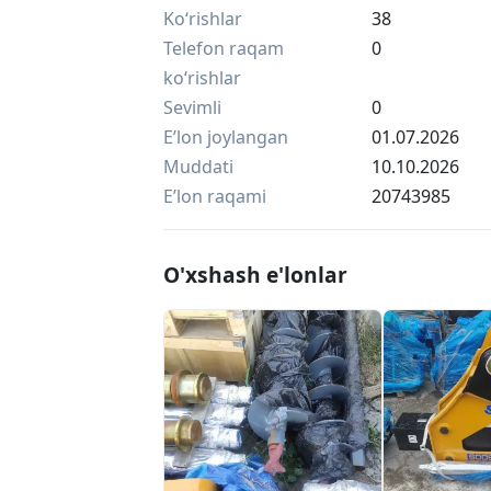
Ko‘rishlar
38
Telefon raqam
0
ko‘rishlar
Sevimli
0
Eʼlon joylangan
01.07.2026
Muddati
10.10.2026
Eʼlon raqami
20743985
O'xshash e'lonlar