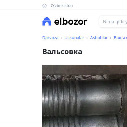
O'zbekiston
Darvoza
Uskunalar
Asboblar
Вальс
Вальсовка