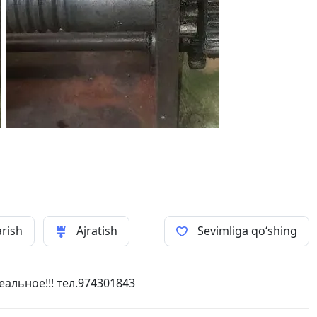
arish
Ajratish
Sevimliga qo‘shing
альное!!! тел.974301843