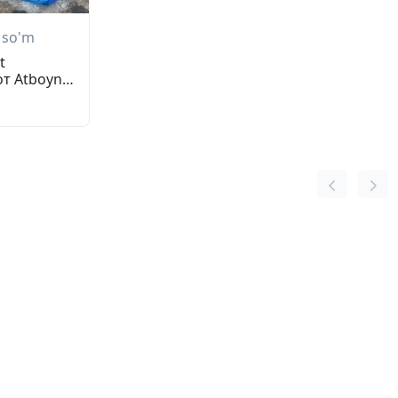
so'm
t
т Atboynik