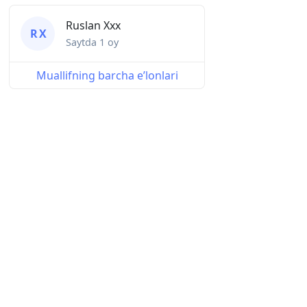
Ruslan Xxx
R X
Saytda
1 oy
Muallifning barcha eʼlonlari