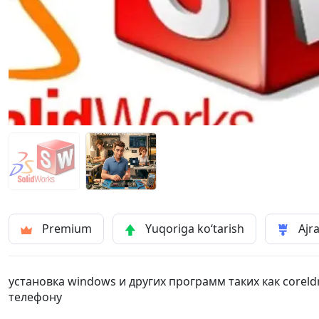
Premium
Yuqoriga ko‘tarish
Ajra
установка windows и других программ таких как corel
телефону