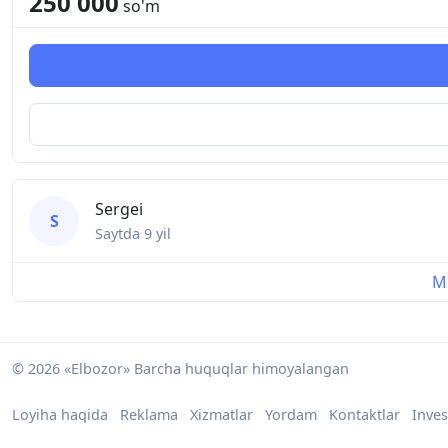
250 000
so'm
Sergei
S
Saytda
9 yil
Mu
© 2026 «Elbozor» Barcha huquqlar himoyalangan
Loyiha haqida
Reklama
Xizmatlar
Yordam
Kontaktlar
Inves