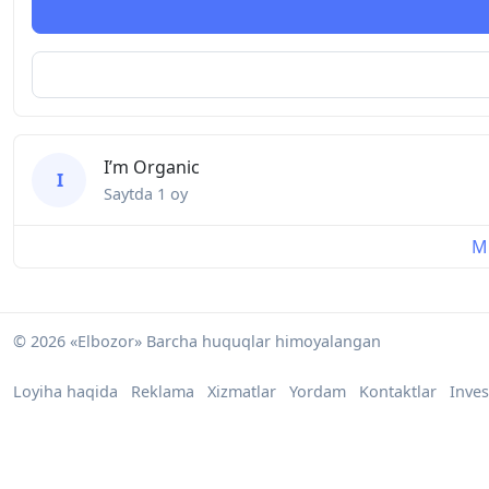
I’m Organic
I
Saytda
1 oy
Mu
© 2026 «Elbozor» Barcha huquqlar himoyalangan
Loyiha haqida
Reklama
Xizmatlar
Yordam
Kontaktlar
Inves