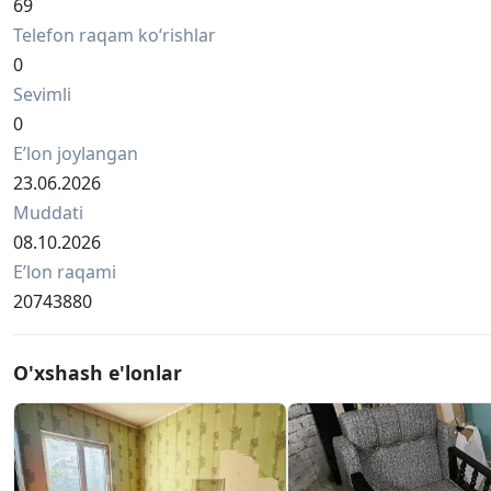
69
Telefon raqam ko‘rishlar
0
Sevimli
0
Eʼlon joylangan
23.06.2026
Muddati
08.10.2026
Eʼlon raqami
20743880
O'xshash e'lonlar