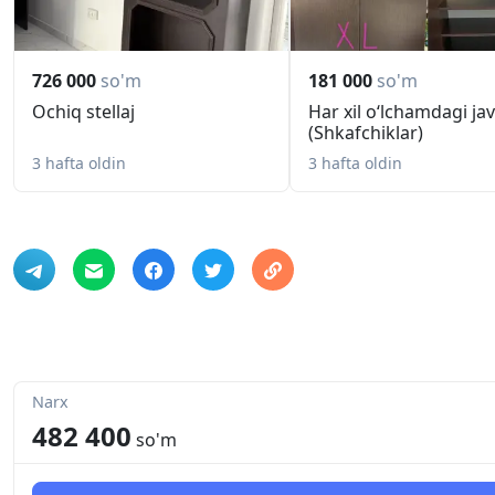
726 000
so'm
181 000
so'm
Ochiq stellaj
Har xil o‘lchamdagi ja
(Shkafchiklar)
3 hafta oldin
3 hafta oldin
Narx
482 400
so'm