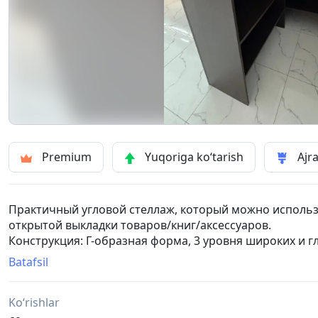
Premium
Yuqoriga ko‘tarish
Ajra
Практичный угловой стеллаж, который можно использо
открытой выкладки товаров/книг/аксессуаров.
Конструкция: Г-образная форма, 3 уровня широких и гл
ставить стеллаж как к стене, так и торцом.
Batafsil
Цвет: Тёмное дерево (венге).
Состояние: Хорошее, без сколов.
Ko‘rishlar