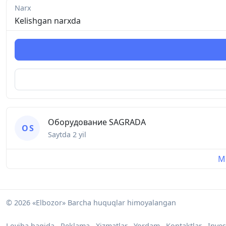
Narx
Kelishgan narxda
Оборудование SAGRADA
О S
Saytda
2 yil
Mu
© 2026 «Elbozor» Barcha huquqlar himoyalangan
Loyiha haqida
Reklama
Xizmatlar
Yordam
Kontaktlar
Inves