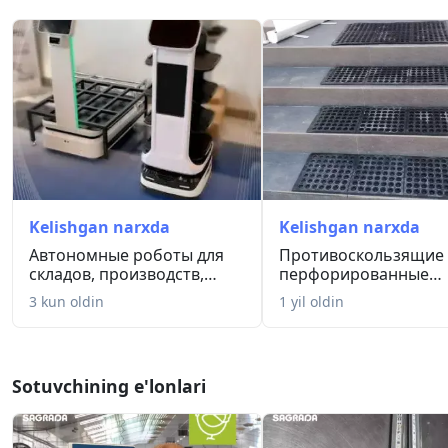
Kelishgan narxda
Kelishgan narxda
Автономные роботы для
Противоскользящие
складов, производств,
перфорированные
рестор...
резиновые коврик...
3 kun oldin
1 yil oldin
Sotuvchining e'lonlari