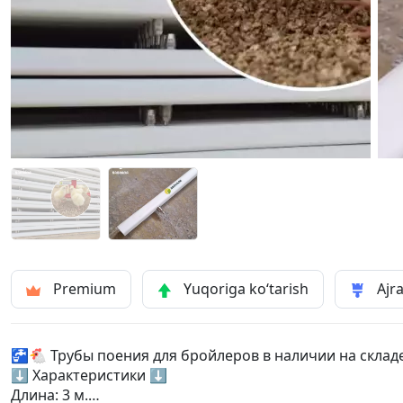
Premium
Yuqoriga ko‘tarish
Ajra
🚰🐔 Трубы поения для бройлеров в наличии на склад
⬇️ Характеристики ⬇️
Длина: 3 м.