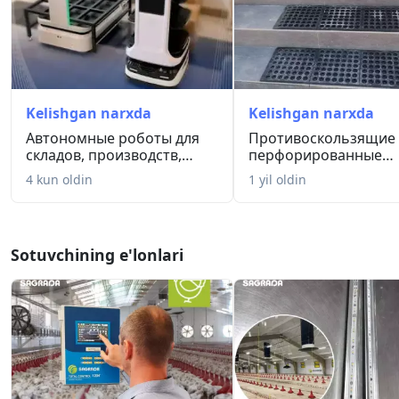
Kelishgan narxda
Kelishgan narxda
Автономные роботы для
Противоскользящие
складов, производств,
перфорированные
рестор...
резиновые коврик...
4 kun oldin
1 yil oldin
Sotuvchining e'lonlari