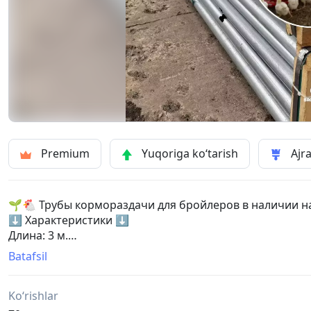
Premium
Yuqoriga ko‘tarish
Ajra
🌱🐔 Трубы кормораздачи для бройлеров в наличии н
⬇️ Характеристики ⬇️
Длина: 3 м.
Диаметр: 45 мм.
Batafsil
Толщина металла: 1,25 мм.
Отверстия в трубе: 4 шт.
Ko‘rishlar
Материал: оцинкованная сталь.