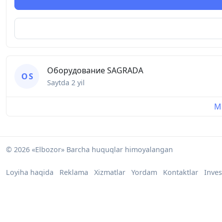
Оборудование SAGRADA
О S
Saytda
2 yil
Mu
© 2026 «Elbozor» Barcha huquqlar himoyalangan
Loyiha haqida
Reklama
Xizmatlar
Yordam
Kontaktlar
Inves