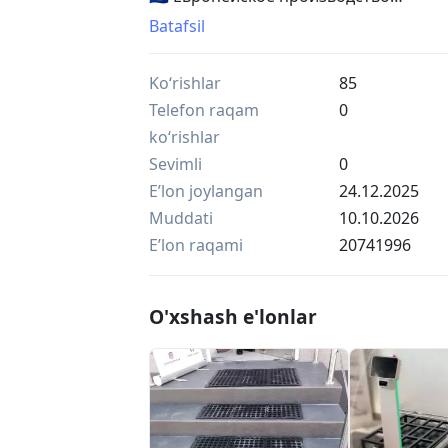
В наличии на складе SAGRADA.
Batafsil
-
🐔 SAGRADA FA90 TEE – parrandachilik 
Ko‘rishlar
85
ulash uchun!
🇪🇺 Yevropa ishlab chiqarishi
Telefon raqam
0
SAGRADA omborida mavjud.
ko‘rishlar
Sevimli
0
Eʼlon joylangan
24.12.2025
Muddati
10.10.2026
Eʼlon raqami
20741996
O'xshash e'lonlar