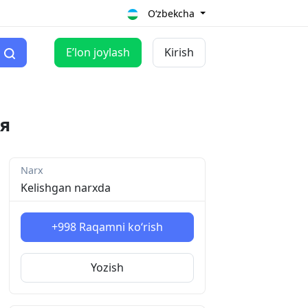
O‘zbekcha
Eʼlon joylash
Kirish
я
Narx
Kelishgan narxda
+998
Raqamni ko‘rish
Yozish