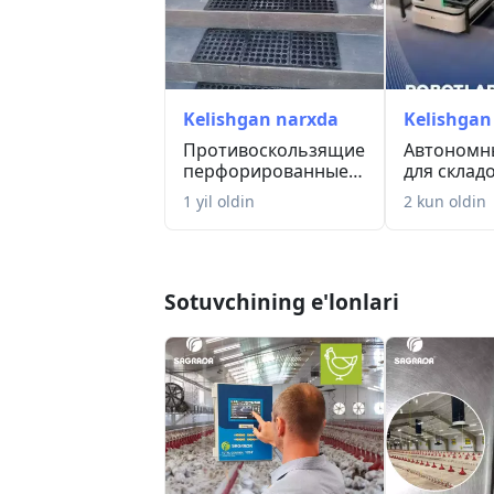
Kelishgan narxda
Kelishgan
Противоскользящие
Автономн
перфорированные
для складо
резиновые коврик...
производс
1 yil oldin
2 kun oldin
рестор...
Sotuvchining e'lonlari