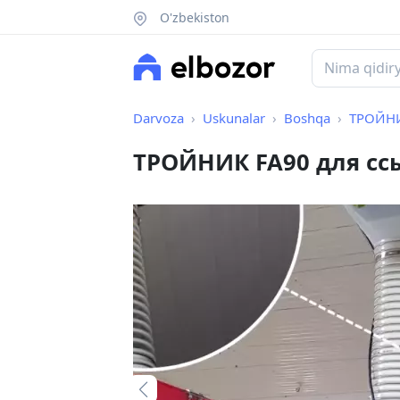
O'zbekiston
Darvoza
Uskunalar
Boshqa
ТРОЙНИ
ТРОЙНИК FA90 для сс