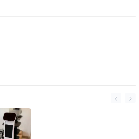
fermalarida ko'ndalang va bo'ylama yem taqsimotini