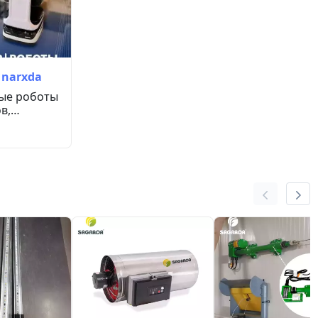
 narxda
ые роботы
в,
тв,