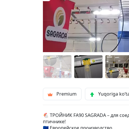
Premium
Yuqoriga ko‘t
🐔 ТРОЙНИК FA90 SAGRADA – для сое
птичнике!
🇪🇺 Европейское производство