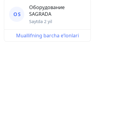
Оборудование
SAGRADA
О S
Saytda
2 yil
Muallifning barcha eʼlonlari