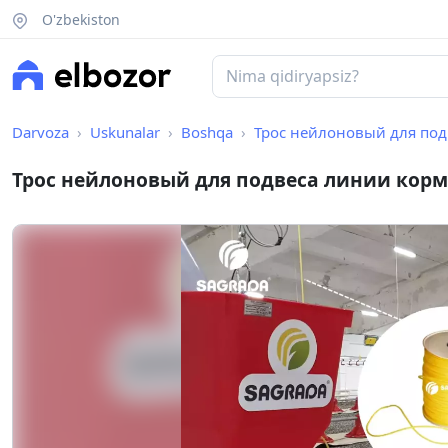
O'zbekiston
Darvoza
Uskunalar
Boshqa
Трос нейлоновый для по
Трос нейлоновый для подвеса линии кор