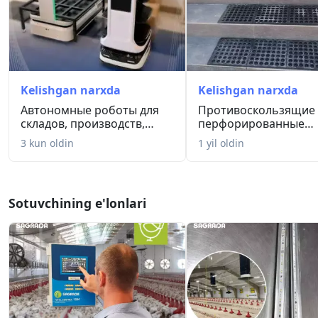
Kelishgan narxda
Kelishgan narxda
Автономные роботы для
Противоскользящие
складов, производств,
перфорированные
рестор...
резиновые коврик...
3 kun oldin
1 yil oldin
Sotuvchining e'lonlari