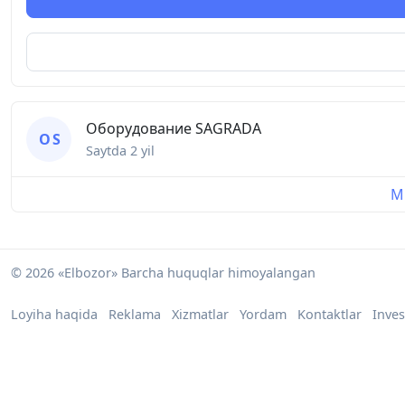
Оборудование SAGRADA
О S
Saytda
2 yil
Mu
© 2026 «Elbozor» Barcha huquqlar himoyalangan
Loyiha haqida
Reklama
Xizmatlar
Yordam
Kontaktlar
Inves