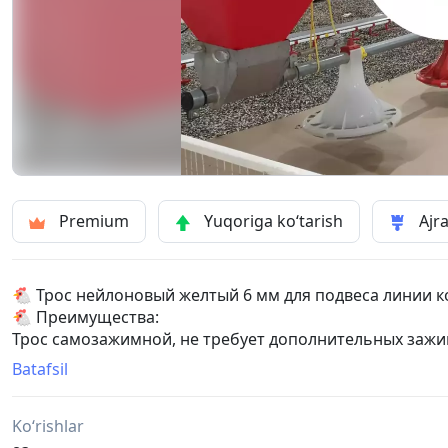
Premium
Yuqoriga ko‘tarish
Ajra
🐔 Трос нейлоновый желтый 6 мм для подвеса линии к
🐔 Преимущества:
Трос самозажимной, не требует дополнительных зажи
🇪🇺 Европейское производство
Batafsil
В наличии на складе SAGRADA.
-
Ko‘rishlar
🐔 Parrandachilik xonasida oziqlantiruvchi ipni osib qo'