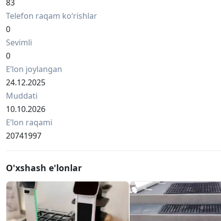
🐔 Afzalliklari:
83
Arqon o'z-o'zidan qisiladi, qo'shimcha qisqichlar yoki bog'
Telefon raqam ko‘rishlar
🇪🇺 Yevropa ishlab chiqarishi
0
SAGRADA omborida mavjud.
Sevimli
0
Eʼlon joylangan
24.12.2025
Muddati
10.10.2026
Eʼlon raqami
20741997
O'xshash e'lonlar