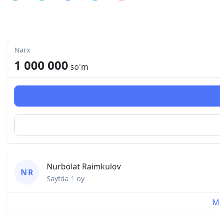
Narx
1 000 000
so'm
Nurbolat Raimkulov
N R
Saytda
1 oy
Mu