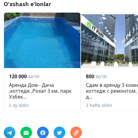
O'xshash e'lonlar
120 000
so'm
800
so'm
Аренда Дом - Дача
Сдам в аренду 3 ком
,коттедж ,Рохат 3 км, парк
коттедж с ремонтом,
Узбек...
д...
2 oy oldin
2 hafta oldin