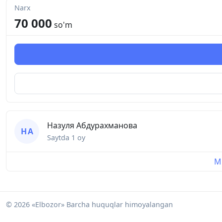
Narx
70 000
so'm
Назуля Абдурахманова
Н А
Saytda
1 oy
Mu
© 2026 «Elbozor» Barcha huquqlar himoyalangan