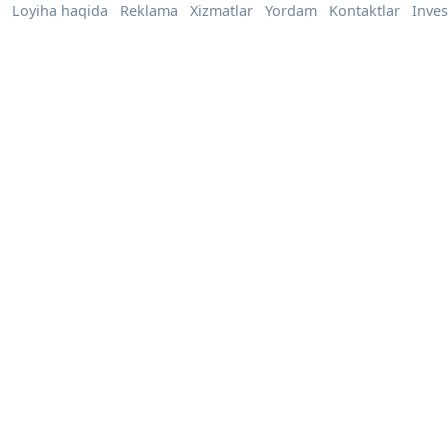
Loyiha haqida
Reklama
Xizmatlar
Yordam
Kontaktlar
Inves