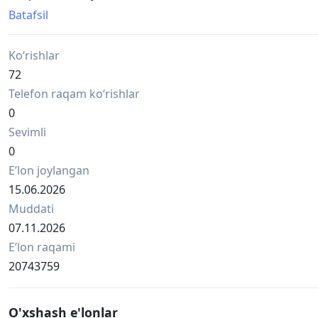
-Термометр бесконтактный инфракрасный.
Batafsil
-Производство КИТАЙ
*Оптом со склада.
Ko‘rishlar
У нас самые низкие цены!
•Оптом 70 тыс.
72
•Штучно 100 тыс
Telefon raqam ko‘rishlar
•Bts pochta mavjud.
0
•Юнус абаде
Sevimli
998501533959📞+telegram
0
Eʼlon joylangan
15.06.2026
Muddati
07.11.2026
Eʼlon raqami
20743759
O'xshash e'lonlar