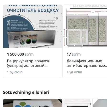
1 500 000
so'm
17
so'm
Рециркулятор воздуха
Дезинфекционные
(ультрафиолетовый
антибактериальные
обеззаражив...
коврики, маты
1 oy oldin
1 yil oldin
Sotuvchining e'lonlari