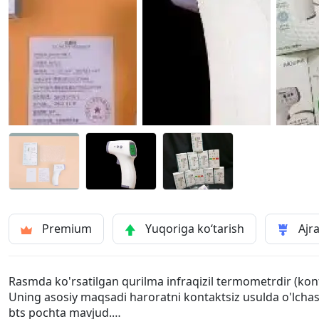
Premium
Yuqoriga ko‘tarish
Ajra
Rasmda ko'rsatilgan qurilma infraqizil termometrdir (kon
Uning asosiy maqsadi haroratni kontaktsiz usulda o'lchas
bts pochta mavjud.